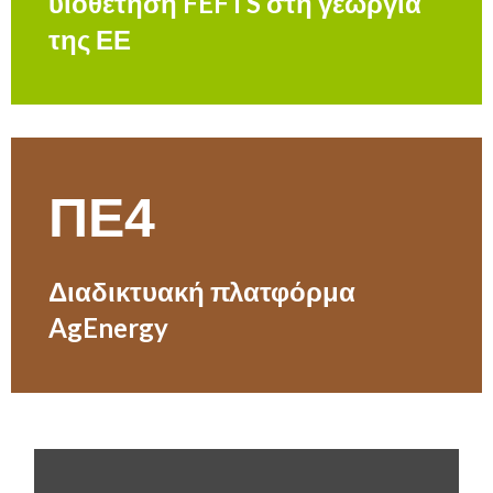
υιοθέτηση FEFTS στη γεωργία
της ΕΕ
ΠΕ4
Διαδικτυακή πλατφόρμα
AgEnergy