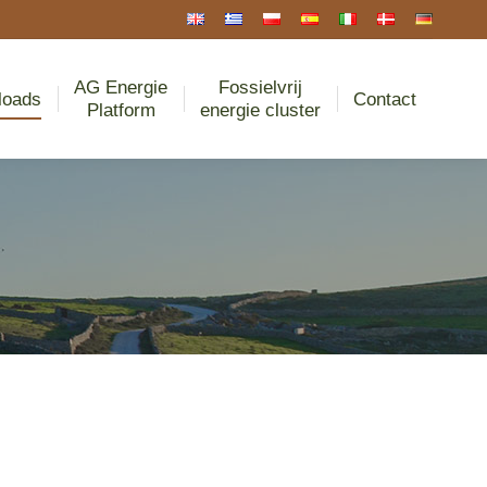
AG Energie
Fossielvrij
Downloads
en
Platform
energie cluster
Contact
AG Energie
Fossielvrij
loads
Contact
Platform
energie cluster