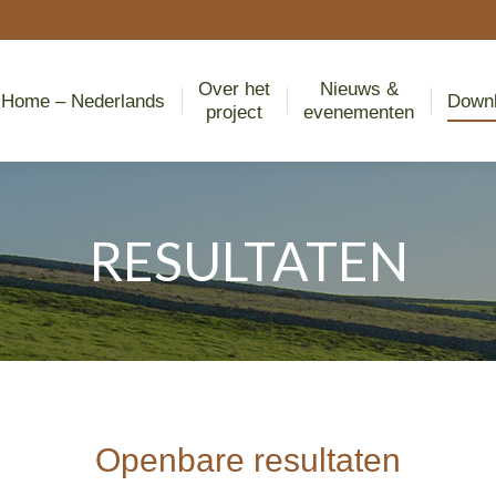
Over het
Nieuws &
Home – Nederlands
project
evenement
Over het
Nieuws &
Home – Nederlands
Down
project
evenementen
RESULTATEN
Je bent hier:
Openbare resultaten