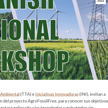
2022
Ambiental
(TTA) e
Iniciativas Innovadoras
(INI), invitan a
ón del proyecto AgroFossilFree, para conocer sus objetivo
estará enfocada a las tecnologías y estrategias sin