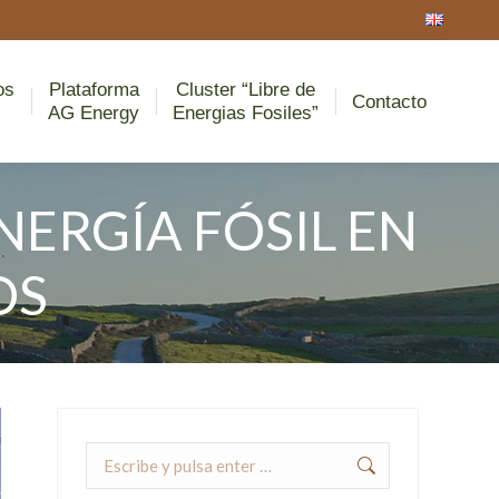
ro de Recursos
Plataforma
Cluster “Libre de
escargables
AG Energy
Energias Fosiles”
Contacto
os
Plataforma
Cluster “Libre de
Contacto
AG Energy
Energias Fosiles”
NERGÍA FÓSIL EN
OS
Buscar: