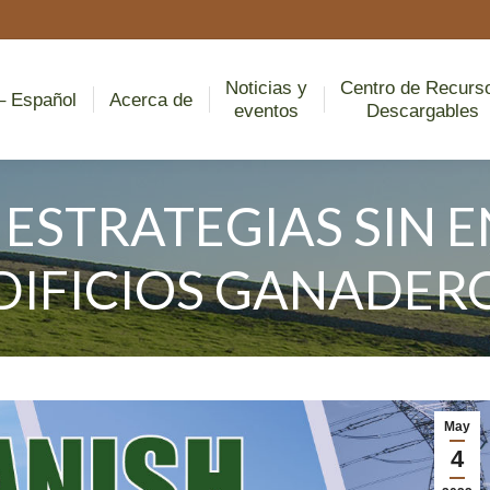
Noticias y
Cent
Home – Español
Acerca de
eventos
D
Noticias y
Centro de Recurs
 Español
Acerca de
eventos
Descargables
ESTRATEGIAS SIN E
DIFICIOS GANADER
Estás aquí:
May
4