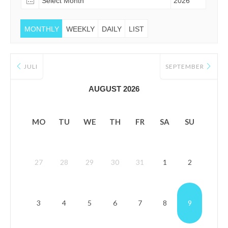
MONTHLY
WEEKLY
DAILY
LIST
JULI
SEPTEMBER
AUGUST 2026
MO
TU
WE
TH
FR
SA
SU
27
28
29
30
31
1
2
3
4
5
6
7
8
9